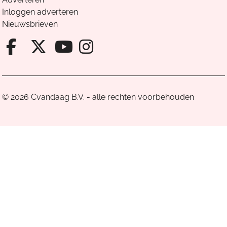
Inloggen adverteren
Nieuwsbrieven
Facebook van Cvandaag
X van Cvandaag
Instagram van Cv
Youtube van Cvandaa
© 2026 Cvandaag B.V. - alle rechten voorbehouden