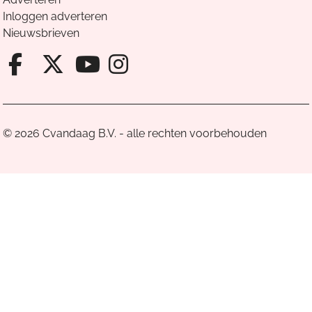
Inloggen adverteren
Nieuwsbrieven
Facebook van Cvandaag
X van Cvandaag
Instagram van Cv
Youtube van Cvandaa
© 2026 Cvandaag B.V. - alle rechten voorbehouden